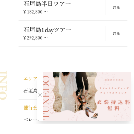
石垣島半日ツアー
詳細
¥
182,800
〜
石垣島1dayツアー
詳細
¥
292,800
〜
NFO
エリア
石垣島
催行会社
ベレール