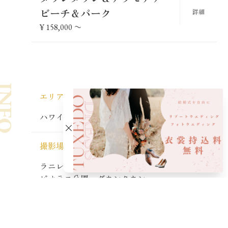
ビーチ＆パーク
詳細
¥
158,000
〜
NFO
エリア
ハワイ オアフ島
撮影場所
ラニレアチャペル、ワイキキ周辺ビーチ、カ
ピオラニ公園、ダウンタウン
撮影不可日